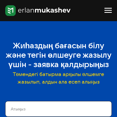
Жиһаздың бағасын білу
және тегін өлшеуге жазылу
үшін - заявка қалдырыңыз
Төмендегі батырма арқылы өлшемге
жазылып, алдын ала есеп алыңыз